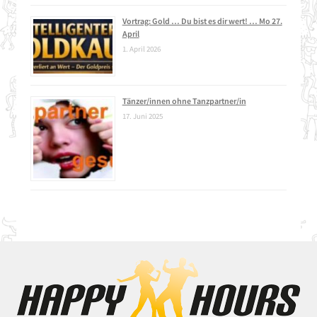
Vortrag: Gold … Du bist es dir wert! … Mo 27.
April
1. April 2026
Tänzer/innen ohne Tanzpartner/in
17. Juni 2025