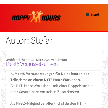
Menü
Start
Autor:
Stefan
über uns
Unterm
TANZKURSE
Veröffentlicht am
13. März 2000
von
Stefan
ausklap
Meet5 Voraussetzungen
Tanzschuhe
*1 Meet5-Voraussetzungen für Deine kostenlose
Teilnahme an einem N1T!-Paare Workshop.
Saalvermietung
Bei N1T!Paare Workshops mit einer Doppelstunden
oder Gasttrainern entstehen Zusatzkosten.
Salzinsel
Als Meet5-Mitglied veröffentlichst du den N1T!-