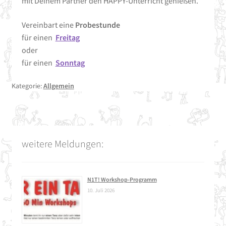
mit Deinem Partner den HAPPY-Unterricht genießen.
Vereinbart eine
Probestunde
für einen
Freitag
oder
für einen
Sonntag
Kategorie:
Allgemein
weitere Meldungen:
N1T! Workshop-Programm
10. Juli 2026