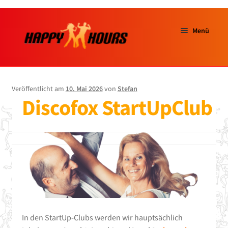
Menü
Start
Veröffentlicht am
10. Mai 2026
von
Stefan
über uns
Discofox StartUpClub
Unterm
TANZKURSE
ausklap
Tanzschuhe
Saalvermietung
Salzinsel
In den StartUp-Clubs werden wir hauptsächlich