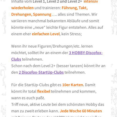
Freizeitclub
Inhalte vom
Level 1, Level 2 und Level 2+
intensiv
wiederholen
und trainieren:
Führung, Takt,
Kontakt
Drehungen, Spannung
…. alles sind Themen. Wir
variieren manchmal bekannten Abläufe und somit
könnte eine „neue“ leichte Figur entstehen. Alles auf
einem eher
einfachen Level
, kein Stress;
Wenn ihr neue Figuren/Drehungen/etc. lernen
möchtet, solltet ihr an einem der
3 HOBBY-Discofox-
Clubs
teilnehmen.
Schon nach dem Level 2+ (besser tanzen) könnt ihr an
den
2 Discofox-StartUp-Clubs
teilnehmen.
Für die StartUp-Clubs gibt es
10er Karten
.
Damit
könnt ihr total
flexibel
teilnehmen und kommen,
wann es euch paßt.
Triff neue, aktive Leute bei dem schönsten Hobby das
man zu zweit erleben kann.
Jede Woche
60 Minuten