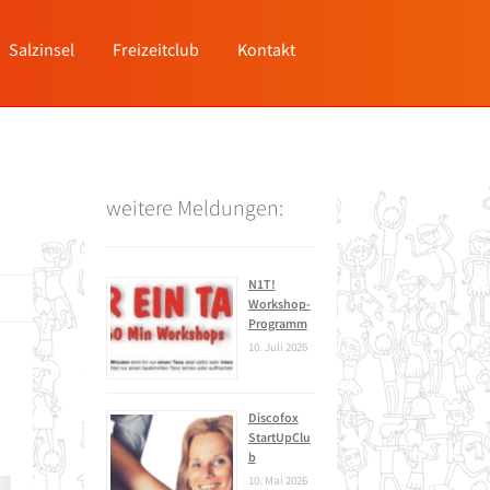
Salzinsel
Freizeitclub
Kontakt
weitere Meldungen:
N1T!
Workshop-
Programm
10. Juli 2026
Discofox
StartUpClu
b
10. Mai 2026