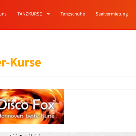
uns
TANZKURSE
Tanzschuhe
Saalvermietung
r-Kurse