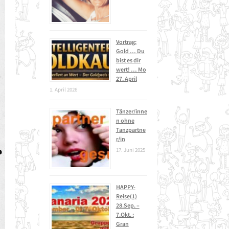
Vortrag:
Gold … Du
bist es dir
wert! … Mo
27. April
1. April 2026
Tänzer/inne
n ohne
Tanzpartne
r/in
17. Juni 2025
HAPPY-
Reise(1)
28.Sep. –
7.Okt. :
Gran